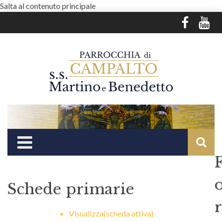
Salta al contenuto principale
Schede primarie
r
Visualizza
(scheda attiva)