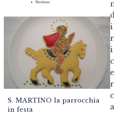
Reviews
i
r
i
c
r
c
S. MARTINO la parrocchia
in festa