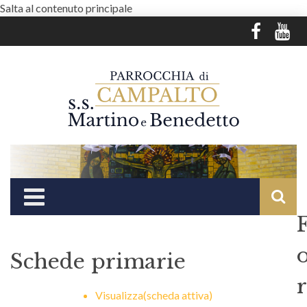
Salta al contenuto principale
Schede primarie
r
Visualizza
(scheda attiva)