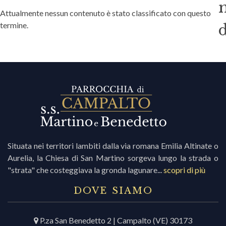
Attualmente nessun contenuto è stato classificato con questo
termine.
i
r
i
c
Situata nei territori lambiti dalla via romana Emilia Altinate o
Aurelia, la Chiesa di San Martino sorgeva lungo la strada o
r
"strata" che costeggiava la gronda lagunare...
scopri di più
c
DOVE SIAMO
P.za San Benedetto 2 | Campalto (VE) 30173