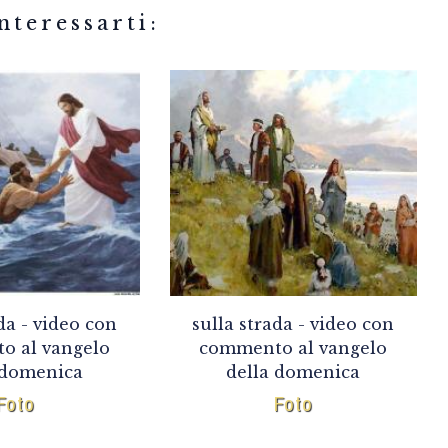
related articles
da - video con
sulla strada - video con
o al vangelo
commento al vangelo
 domenica
della domenica
Foto
Foto