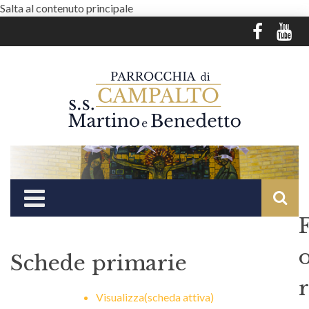
Salta al contenuto principale
Schede primarie
r
Visualizza
(scheda attiva)