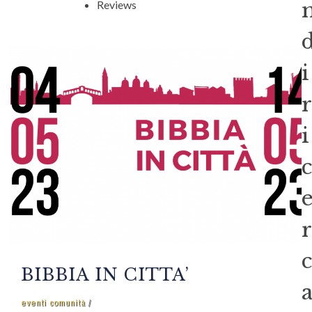
Reviews
i
r
i
c
r
c
BIBBIA IN CITTA’
eventi comunità