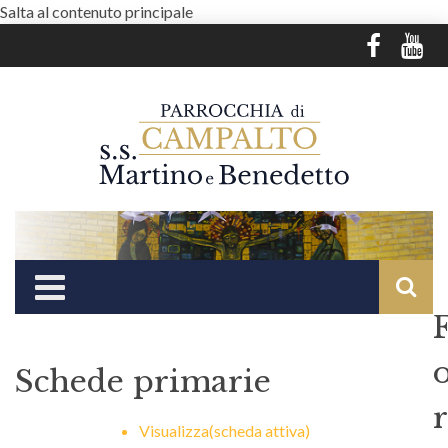
Salta al contenuto principale
Schede primarie
r
Visualizza
(scheda attiva)