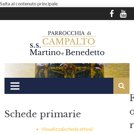
Salta al contenuto principale
Schede primarie
r
Visualizza
(scheda attiva)