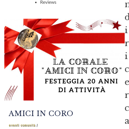
Reviews
i
r
i
c
r
c
AMICI IN CORO
eventi comunità