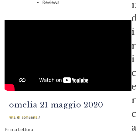
Reviews
i
r
i
c
r
omelia 21 maggio 2020
c
vita di comunità
Prima Lettura