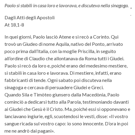
Paolo si stabilì in casa loro e lavorava, e discuteva nella sinagoga.
Dagli Atti degli Apostoli
At 18,1-8
In quei giorni, Paolo lasciò Atene e si recò a Corìnto. Qui
trovò un Giudeo di nome Aquila, nativo del Ponto, arrivato
poco prima dall’Italia, con la moglie Priscilla, in seguito
all’ordine di Claudio che allontanava da Roma tutti i Giudei.
Paolo si recò da loro e, poiché erano del medesimo mestiere,
si stabilì in casa loro e lavorava. Di mestiere, infatti, erano
fabbricanti di tende. Ogni sabato poi discuteva nella
sinagoga e cercava di persuadere Giudei e Greci.
Quando Sila e Timòteo giunsero dalla Macedònia, Paolo
cominciò a dedicarsi tutto alla Parola, testimoniando davanti
ai Giudei che Gesù è il Cristo. Ma, poiché essi si opponevano e
lanciavano ingiurie, egli, scuotendosi le vesti, disse: «Il vostro
sangue ricada sul vostro capo: io sono innocente. D’ora in poi
me ne andrò dai pagani».