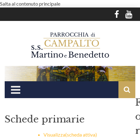
Salta al contenuto principale
Schede primarie
r
Visualizza
(scheda attiva)