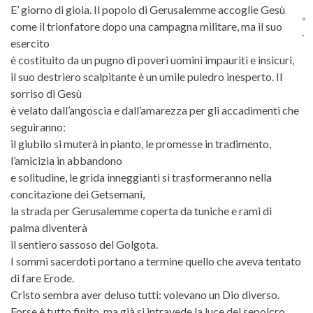
E’ giorno di gioia. Il popolo di Gerusalemme accoglie Gesù
come il trionfatore dopo una campagna militare, ma il suo
esercito
è costituito da un pugno di poveri uomini impauriti e insicuri,
il suo destriero scalpitante è un umile puledro inesperto. Il
sorriso di Gesù
è velato dall’angoscia e dall’amarezza per gli accadimenti che
seguiranno:
il giubilo si muterà in pianto, le promesse in tradimento,
l’amicizia in abbandono
e solitudine, le grida inneggianti si trasformeranno nella
concitazione dei Getsemani,
la strada per Gerusalemme coperta da tuniche e rami di
palma diventerà
il sentiero sassoso del Golgota.
I sommi sacerdoti portano a termine quello che aveva tentato
di fare Erode.
Cristo sembra aver deluso tutti: volevano un Dio diverso.
Forse è tutto finito, ma già si intravede la luce del sepolcro