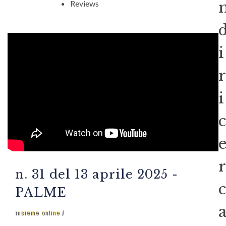
Reviews
i
r
i
c
r
n. 31 del 13 aprile 2025 -
c
PALME
insieme online