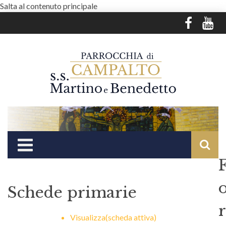
Salta al contenuto principale
Schede primarie
r
Visualizza
(scheda attiva)