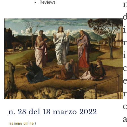
Reviews
i
r
i
c
r
c
n. 28 del 13 marzo 2022
insieme online