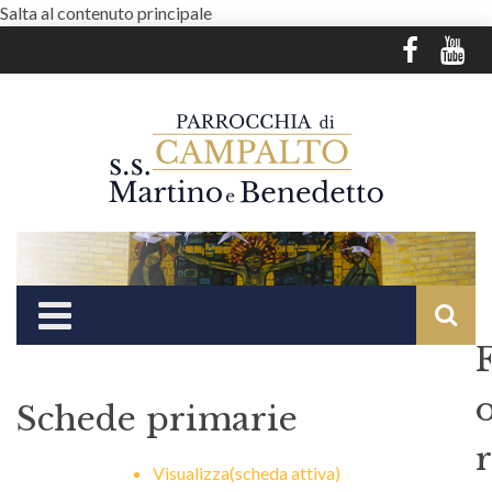
Salta al contenuto principale
Schede primarie
r
Visualizza
(scheda attiva)