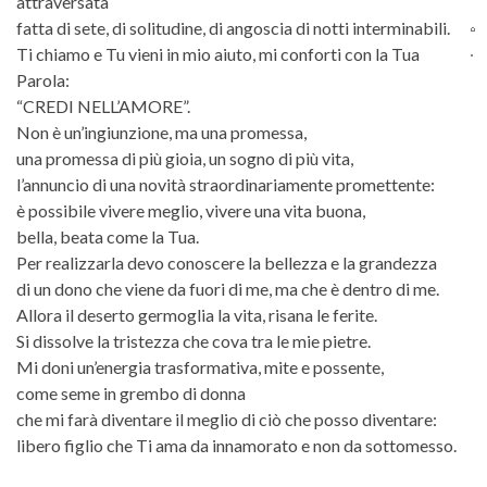
attraversata
fatta di sete, di solitudine, di angoscia di notti interminabili.
Ti chiamo e Tu vieni in mio aiuto, mi conforti con la Tua
Parola:
“CREDI NELL’AMORE”.
Non è un’ingiunzione, ma una promessa,
una promessa di più gioia, un sogno di più vita,
l’annuncio di una novità straordinariamente promettente:
è possibile vivere meglio, vivere una vita buona,
bella, beata come la Tua.
Per realizzarla devo conoscere la bellezza e la grandezza
di un dono che viene da fuori di me, ma che è dentro di me.
Allora il deserto germoglia la vita, risana le ferite.
Si dissolve la tristezza che cova tra le mie pietre.
Mi doni un’energia trasformativa, mite e possente,
come seme in grembo di donna
che mi farà diventare il meglio di ciò che posso diventare:
libero figlio che Ti ama da innamorato e non da sottomesso.