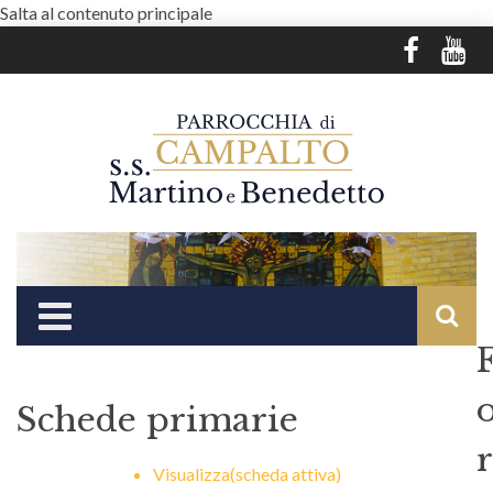
Salta al contenuto principale
Schede primarie
r
Visualizza
(scheda attiva)