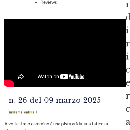
Reviews
i
r
i
c
r
n. 26 del 09 marzo 2025
c
insieme online
A volte il mio cammino è una pista arida, una faticosa