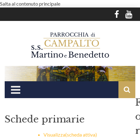
Salta al contenuto principale
Schede primarie
r
Visualizza
(scheda attiva)