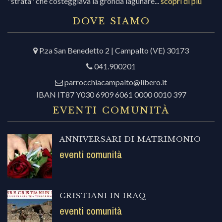
"strata" che costeggiava la gronda lagunare...
scopri di più
DOVE SIAMO
P.za San Benedetto 2 | Campalto (VE) 30173
041.900201
parrocchiacampalto@libero.it
IBAN IT87 Y030 6909 6061 0000 0010 397
EVENTI COMUNITÀ
ANNIVERSARI DI MATRIMONIO
eventi comunità
CRISTIANI IN IRAQ
eventi comunità