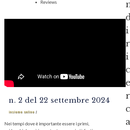
Reviews
i
r
i
c
r
n. 2 del 22 settembre 2024
c
insieme online
Nei tempi dove è importante essere i primi,