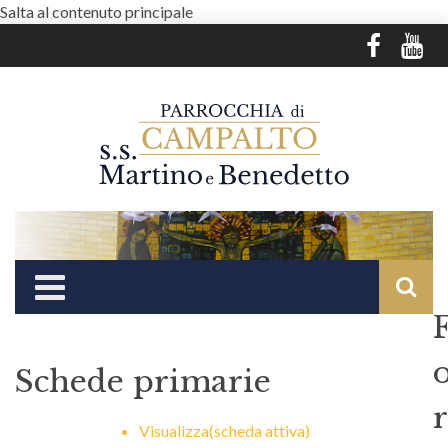
Salta al contenuto principale
Schede primarie
r
Visualizza
(scheda attiva)