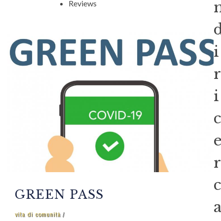
Reviews
i
r
i
c
r
c
GREEN PASS
vita di comunità