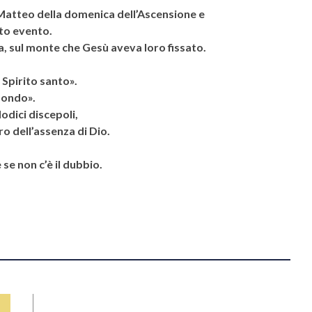
Matteo della domenica dell’Ascensione e
sto evento.
ea, sul monte che Gesù aveva loro fissato.
 Spirito santo».
 mondo».
dodici discepoli,
o dell’assenza di Dio.
 se non c’è il dubbio.