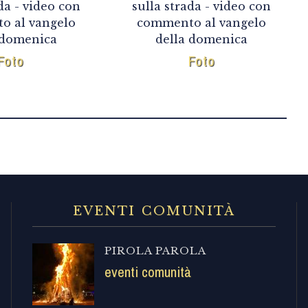
da - video con
sulla strada - video con
o al vangelo
commento al vangelo
 domenica
della domenica
Foto
Foto
EVENTI COMUNITÀ
PIROLA PAROLA
eventi comunità