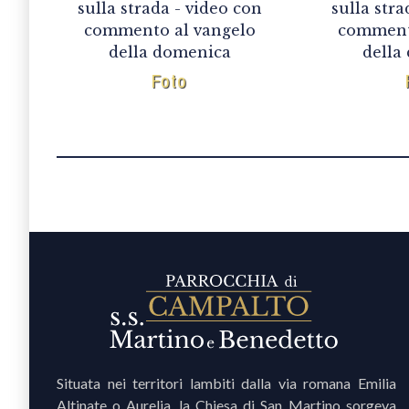
sulla strada - video con
sulla stra
commento al vangelo
comment
della domenica
della
Foto
Situata nei territori lambiti dalla via romana Emilia
Altinate o Aurelia, la Chiesa di San Martino sorgeva