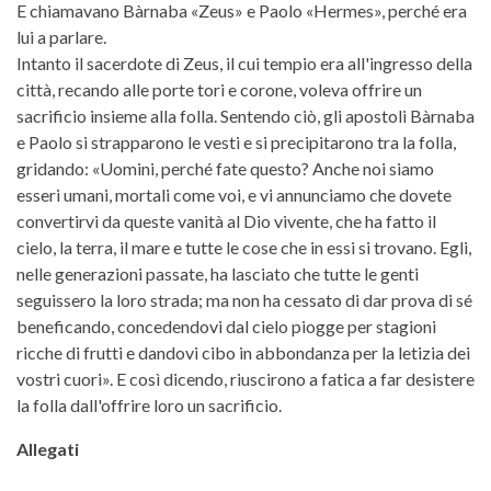
E chiamavano Bàrnaba «Zeus» e Paolo «Hermes», perché era
lui a parlare.
Intanto il sacerdote di Zeus, il cui tempio era all'ingresso della
città, recando alle porte tori e corone, voleva offrire un
sacrificio insieme alla folla. Sentendo ciò, gli apostoli Bàrnaba
e Paolo si strapparono le vesti e si precipitarono tra la folla,
gridando: «Uomini, perché fate questo? Anche noi siamo
esseri umani, mortali come voi, e vi annunciamo che dovete
convertirvi da queste vanità al Dio vivente, che ha fatto il
cielo, la terra, il mare e tutte le cose che in essi si trovano. Egli,
nelle generazioni passate, ha lasciato che tutte le genti
seguissero la loro strada; ma non ha cessato di dar prova di sé
beneficando, concedendovi dal cielo piogge per stagioni
ricche di frutti e dandovi cibo in abbondanza per la letizia dei
vostri cuori». E così dicendo, riuscirono a fatica a far desistere
la folla dall'offrire loro un sacrificio.
Allegati