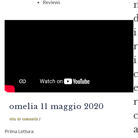
Reviews
i
r
i
c
r
omelia 11 maggio 2020
c
vita di comunità
Prima Lettura