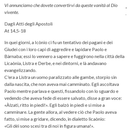
Vi annunciamo che dovete convertirvi da queste vanità al Dio
vivente.
Dagli Atti degli Apostoli
At 14,5-18
In quei giorni, a Icònio ci fu un tentativo dei pagani e dei
Giudei con i loro capi di aggredire e lapidare Paolo e
Bàrnaba; essi lo vennero a sapere e fuggirono nella città della
Licaònia, Listra e Derbe, e nei dintorni, e là andavano
evangelizzando.
C'era a Listra un uomo paralizzato alle gambe, storpio sin
dalla nascita, che non aveva mai camminato. Egli ascoltava
Paolo mentre parlava e questi, fissandolo con lo sguardo e
vedendo che aveva fede di essere salvato, disse a gran voce:
«Àlzati, ritto in piedi!». Egli balzò in piedi e si mise a
camminare. La gente allora, al vedere ciò che Paolo aveva
fatto, si mise a gridare, dicendo, in dialetto licaònio:
«Gli dèi sono scesi tra di noi in figura umana!».