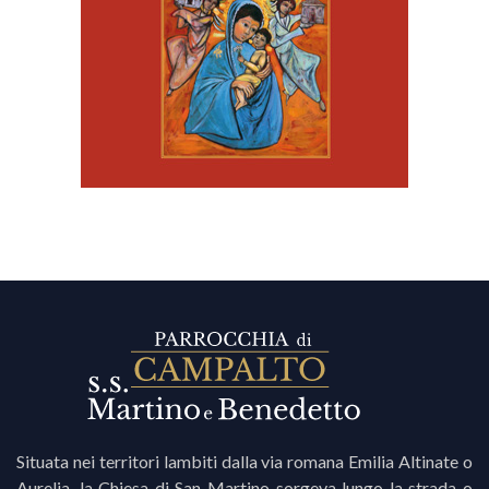
Situata nei territori lambiti dalla via romana Emilia Altinate o
Aurelia, la Chiesa di San Martino sorgeva lungo la strada o