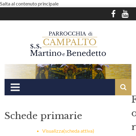
Salta al contenuto principale
Schede primarie
r
Visualizza
(scheda attiva)