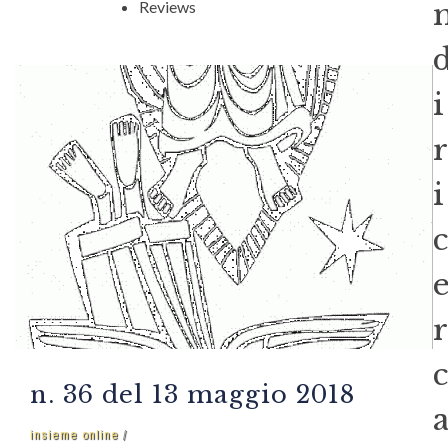
Reviews
i
r
i
c
r
c
n. 36 del 13 maggio 2018
insieme online