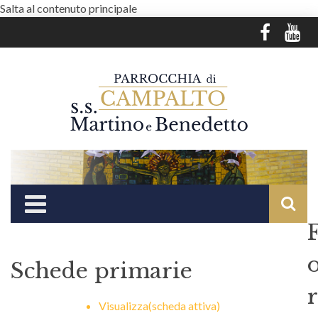
Salta al contenuto principale
Schede primarie
r
Visualizza
(scheda attiva)