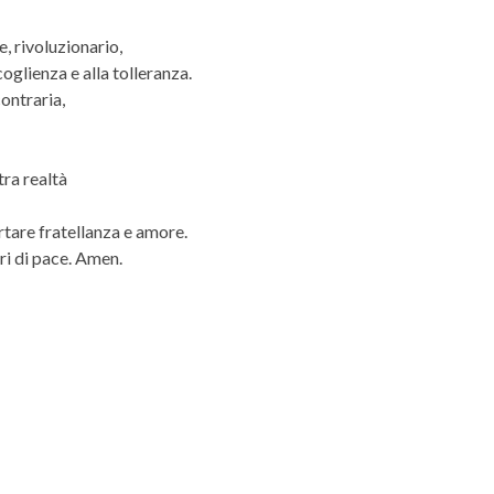
, rivoluzionario,
coglienza e alla tolleranza.
contraria,
ra realtà
rtare fratellanza e amore.
ari di pace. Amen.