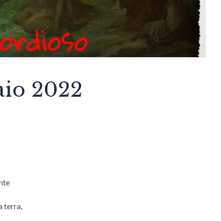
aio 2022
ente
 terra,