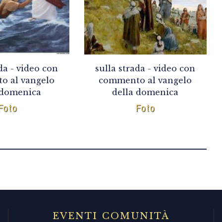
da - video con
sulla strada - video con
o al vangelo
commento al vangelo
 domenica
della domenica
Foto
Foto
EVENTI COMUNITÀ