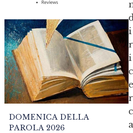
Reviews
i
r
i
c
r
c
DOMENICA DELLA
PAROLA 2026