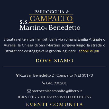
i
r
Situata nei territori lambiti dalla via romana Emilia Altinate o
Aurelia, la Chiesa di San Martino sorgeva lungo la strada o
i
"strata" che costeggiava la gronda lagunare...
scopri di più
c
DOVE SIAMO
P.za San Benedetto 2 | Campalto (VE) 30173
r
041.900201
c
parrocchiacampalto@libero.it
IBAN IT87 Y030 6909 6061 0000 0010 397
EVENTI COMUNITÀ