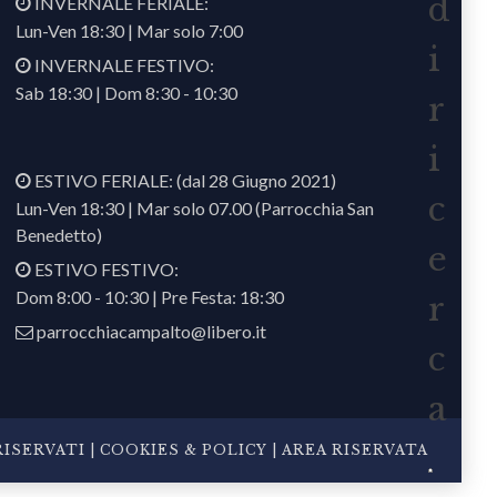
d
INVERNALE FERIALE:
Lun-Ven 18:30 | Mar solo 7:00
i
INVERNALE FESTIVO:
Sab 18:30 | Dom 8:30 - 10:30
r
i
ESTIVO FERIALE: (dal 28 Giugno 2021)
c
Lun-Ven 18:30 | Mar solo 07.00 (Parrocchia San
Benedetto)
e
ESTIVO FESTIVO:
Dom 8:00 - 10:30 | Pre Festa: 18:30
r
parrocchiacampalto@libero.it
c
a
ISERVATI |
COOKIES & POLICY
|
AREA RISERVATA