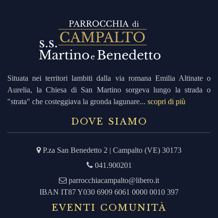
i
r
Situata nei territori lambiti dalla via romana Emilia Altinate o
Aurelia, la Chiesa di San Martino sorgeva lungo la strada o
i
"strata" che costeggiava la gronda lagunare...
scopri di più
c
DOVE SIAMO
P.za San Benedetto 2 | Campalto (VE) 30173
r
041.900201
c
parrocchiacampalto@libero.it
IBAN IT87 Y030 6909 6061 0000 0010 397
EVENTI COMUNITÀ