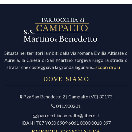
i
r
Situata nei territori lambiti dalla via romana Emilia Altinate o
i
Aurelia, la Chiesa di San Martino sorgeva lungo la strada o
"strata" che costeggiava la gronda lagunare...
scopri di più
c
DOVE SIAMO
r
P.za San Benedetto 2 | Campalto (VE) 30173
041.900201
c
parrocchiacampalto@libero.it
IBAN IT87 Y030 6909 6061 0000 0010 397