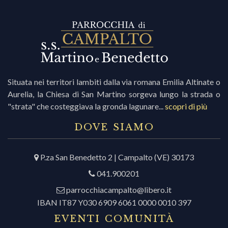
i
r
Situata nei territori lambiti dalla via romana Emilia Altinate o
Aurelia, la Chiesa di San Martino sorgeva lungo la strada o
i
"strata" che costeggiava la gronda lagunare...
scopri di più
c
DOVE SIAMO
P.za San Benedetto 2 | Campalto (VE) 30173
r
041.900201
c
parrocchiacampalto@libero.it
IBAN IT87 Y030 6909 6061 0000 0010 397
EVENTI COMUNITÀ