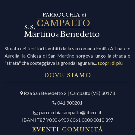
i
r
Situata nei territori lambiti dalla via romana Emilia Altinate o
Aurelia, la Chiesa di San Martino sorgeva lungo la strada o
i
"strata" che costeggiava la gronda lagunare...
scopri di più
c
DOVE SIAMO
P.za San Benedetto 2 | Campalto (VE) 30173
r
041.900201
c
parrocchiacampalto@libero.it
IBAN IT87 Y030 6909 6061 0000 0010 397
EVENTI COMUNITÀ